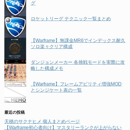
グ
ロケットリーグ テクニック一覧まとめ
【Warframe】無課金MR6でインデックス耐久
ソロ楽々クリア構成
ダンジョンメーカー 各挑戦モードを実際に攻
略した構成メモ
【Warframe】フレームアビリティ増強MOD
とシンジケート表の一覧
最近の投稿
天穂のサクナヒメ 個人まとめページ
【Warframe初心者向け】マスタリーランクが上がらない