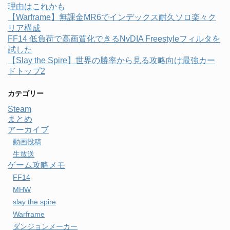
理由はこれかも
【Warframe】無課金MR6でインデックス耐久ソロ楽々ク
リア構成
FF14 低負荷で高画質化できるNvDIA Freestyleフィルタを
試した
【Slay the Spire】世界の勝率から見る攻略向け最強カー
ドトップ2
カテゴリー
Steam
まとめ
アーカイブ
動画投稿
生放送
ゲーム攻略メモ
FF14
MHW
slay the spire
Warframe
ダンジョンメーカー