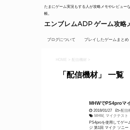
たまにゲーム実況もする人が攻略メモやレビュー
帳。
エンブレムADP ゲーム攻略
ブログについて
プレイしたゲームまとめ
HOME
>
配信機材
>
「配信機材」 一覧
MHWでPS4pro
2018/01/27
-
配信
MHW
,
マイクテスト
PS4proを使用して
ジ 第1回 マイク ソニー