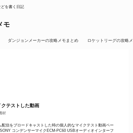
などを書く日記
メモ
ダンジョンメーカーの攻略メモまとめ
ロケットリーグの攻略メ
マイクテストした動画
機材
ゲーム配信をブロードキャストした時の個人的なマイクテスト動画ペー
 SONY コンデンサーマイクECM-PC60 USBオーディオインターフ