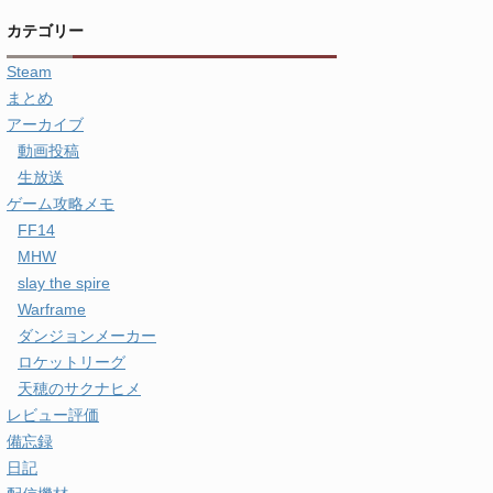
カテゴリー
Steam
まとめ
アーカイブ
動画投稿
生放送
ゲーム攻略メモ
FF14
MHW
slay the spire
Warframe
ダンジョンメーカー
ロケットリーグ
天穂のサクナヒメ
レビュー評価
備忘録
日記