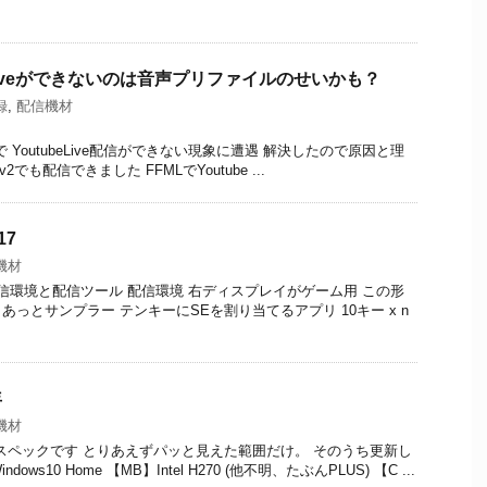
beLiveができないのは音声プリファイルのせいかも？
録
,
配信機材
cher)で YoutubeLive配信ができない現象に遭遇 解決したので原因と理
ed-v2でも配信できました FFMLでYoutube ...
17
機材
 配信環境と配信ツール 配信環境 右ディスプレイがゲーム用 この形
 あっとサンプラー テンキーにSEを割り当てるアプリ 10キー x n
年
機材
スペックです とりあえずパッと見えた範囲だけ。 そのうち更新し
ows10 Home 【MB】Intel H270 (他不明、たぶんPLUS) 【C ...