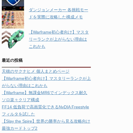
ダンジョンメーカー 各挑戦モー
ドを実際に攻略した構成メモ
【Warframe初心者向け】マスタ
リーランクが上がらない理由は
これかも
最近の投稿
天穂のサクナヒメ 個人まとめページ
【Warframe初心者向け】マスタリーランクが上
がらない理由はこれかも
【Warframe】無課金MR6でインデックス耐久
ソロ楽々クリア構成
FF14 低負荷で高画質化できるNvDIA Freestyle
フィルタを試した
【Slay the Spire】世界の勝率から見る攻略向け
最強カードトップ2