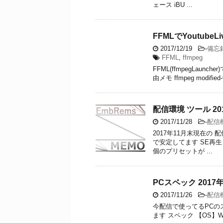
ェース iBU ...
FFMLでYoutu
2017/12/19
-
備忘
FFML
,
ffmpeg
FFML(ffmpegLaun
由メモ ffmpeg modifi
配信環境 ツール 20
2017/11/28
-
配信
2017年11月末現在の
で安定してます SE再生
個のプリセットが ...
PCスペック 2017
2017/11/26
-
配信
今配信で使ってるPCの
ます スペック 【OS】Wind