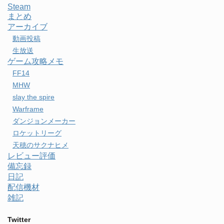
Steam
まとめ
アーカイブ
動画投稿
生放送
ゲーム攻略メモ
FF14
MHW
slay the spire
Warframe
ダンジョンメーカー
ロケットリーグ
天穂のサクナヒメ
レビュー評価
備忘録
日記
配信機材
雑記
Twitter