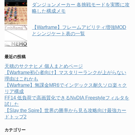
ダンジョンメーカー 各挑戦モードを実際に攻
略した構成メモ
【Warframe】フレームアビリティ増強MOD
とシンジケート表の一覧
最近の投稿
天穂のサクナヒメ 個人まとめページ
【Warframe初心者向け】マスタリーランクが上がらない
理由はこれかも
【Warframe】無課金MR6でインデックス耐久ソロ楽々ク
リア構成
FF14 低負荷で高画質化できるNvDIA Freestyleフィルタを
試した
【Slay the Spire】世界の勝率から見る攻略向け最強カー
ドトップ2
カテゴリー