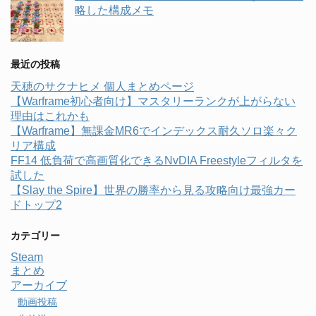
略した構成メモ
最近の投稿
天穂のサクナヒメ 個人まとめページ
【Warframe初心者向け】マスタリーランクが上がらない
理由はこれかも
【Warframe】無課金MR6でインデックス耐久ソロ楽々ク
リア構成
FF14 低負荷で高画質化できるNvDIA Freestyleフィルタを
試した
【Slay the Spire】世界の勝率から見る攻略向け最強カー
ドトップ2
カテゴリー
Steam
まとめ
アーカイブ
動画投稿