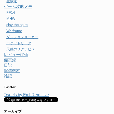
生放送
ゲーム攻略メモ
FF14
MHW
slay the spire
Warframe
ダンジョンメーカー
ロケットリーグ
天穂のサクナヒメ
レビュー評価
備忘録
日記
配信機材
雑記
Twitter
Tweets by EmbRem_live
アーカイブ