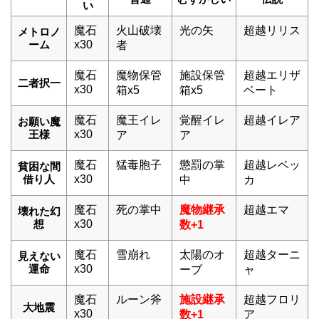
い
魔石
火山破壊
光の矢
超越リリス
メトロノ
ーム
x30
者
魔石
魔物保管
施設保管
超越エリザ
二者択一
x30
箱x5
箱x5
ベート
魔石
魔王イレ
覚醒イレ
超越イレア
お願い魔
王様
x30
ア
ア
魔石
猛毒胞子
懲罰の掌
超越レベッ
貧困な間
借り人
x30
中
カ
魔石
死の掌中
魔物継承
超越エマ
壊れた幻
想
x30
数+1
魔石
雪崩れ
太陽のオ
超越ターニ
見えない
運命
x30
ーブ
ャ
魔石
ルーン斧
施設継承
超越フロリ
大地震
x30
数+1
ア