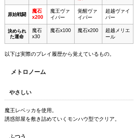
魔石
魔王ヴァ
覚醒ヴァ
超越ヴァイ
原始戦闘
x200
イパー
イパー
パー
魔石
魔石x100
魔石x200
超越メリエ
決められ
た運命
x30
ール
以下は実際のプレイ履歴から覚えているもの。
メトロノーム
やさしい
魔王レベッカを使用。
誘惑部屋を敷き詰めていくモンハウ型でクリア。
ふつう