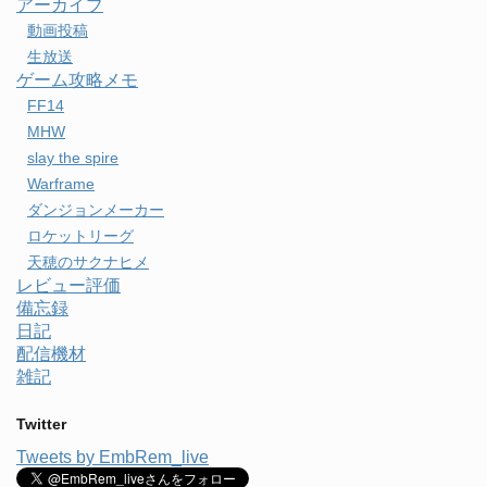
アーカイブ
動画投稿
生放送
ゲーム攻略メモ
FF14
MHW
slay the spire
Warframe
ダンジョンメーカー
ロケットリーグ
天穂のサクナヒメ
レビュー評価
備忘録
日記
配信機材
雑記
Twitter
Tweets by EmbRem_live