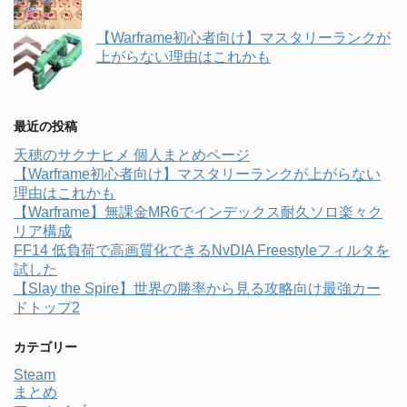
【Warframe初心者向け】マスタリーランクが
上がらない理由はこれかも
最近の投稿
天穂のサクナヒメ 個人まとめページ
【Warframe初心者向け】マスタリーランクが上がらない
理由はこれかも
【Warframe】無課金MR6でインデックス耐久ソロ楽々ク
リア構成
FF14 低負荷で高画質化できるNvDIA Freestyleフィルタを
試した
【Slay the Spire】世界の勝率から見る攻略向け最強カー
ドトップ2
カテゴリー
Steam
まとめ