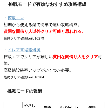
挑戦モードで有効なおすすめ攻略構成
・
搾取エマ
初期から使える楽で簡単で速い攻略構成。
貧困な間借り人以外クリア可能と思われる。
最終クリア確認build10279
・
イレア電場霧爆風
搾取エマでクリアが難しい
貧困な間借り人をクリア
可
能。
高級施設確率アップがいくつか必要。
最終クリア確認build10264
挑戦モードの報酬
やさし
普通
むずかしい
伝説