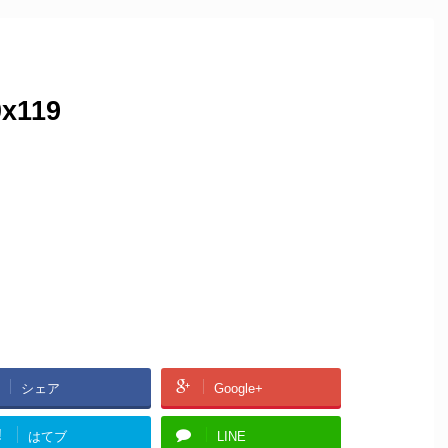
x119
シェア
Google+
!
はてブ
LINE