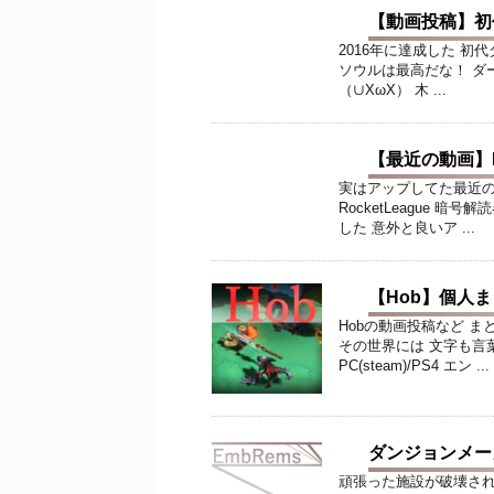
【動画投稿】初
2016年に達成した 初
ソウルは最高だな！ ダーク
（∪XωX） 木 ...
【最近の動画】Roc
実はアップしてた最近の動画
RocketLeague
した 意外と良いア ...
【Hob】個人
Hobの動画投稿など ま
その世界には 文字も言
PC(steam)/PS4 エン ...
ダンジョンメー
頑張った施設が破壊され