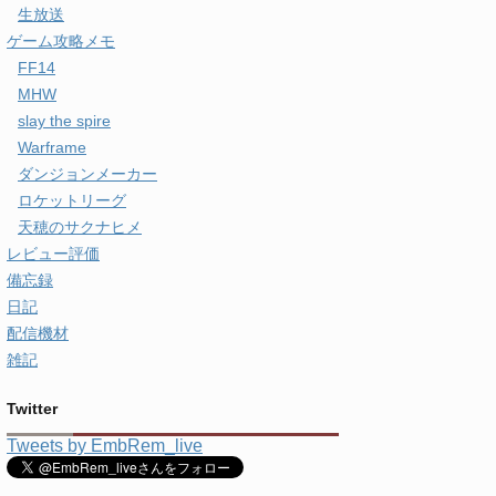
生放送
ゲーム攻略メモ
FF14
MHW
slay the spire
Warframe
ダンジョンメーカー
ロケットリーグ
天穂のサクナヒメ
レビュー評価
備忘録
日記
配信機材
雑記
Twitter
Tweets by EmbRem_live