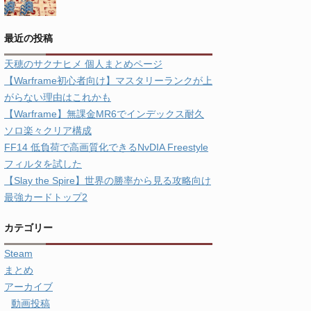
最近の投稿
天穂のサクナヒメ 個人まとめページ
【Warframe初心者向け】マスタリーランクが上
がらない理由はこれかも
【Warframe】無課金MR6でインデックス耐久
ソロ楽々クリア構成
FF14 低負荷で高画質化できるNvDIA Freestyle
フィルタを試した
【Slay the Spire】世界の勝率から見る攻略向け
最強カードトップ2
カテゴリー
Steam
まとめ
アーカイブ
動画投稿