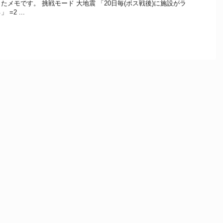
メモです。 挑戦モード 大地震 「20日毎(ボス戦後)に施設がラ
2 ...