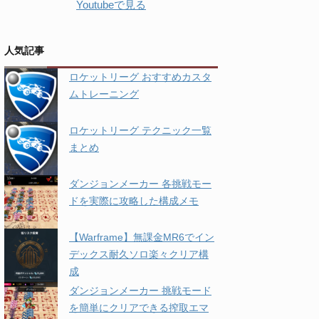
Youtubeで見る
人気記事
ロケットリーグ おすすめカスタ
ムトレーニング
ロケットリーグ テクニック一覧
まとめ
ダンジョンメーカー 各挑戦モー
ドを実際に攻略した構成メモ
【Warframe】無課金MR6でイン
デックス耐久ソロ楽々クリア構
成
ダンジョンメーカー 挑戦モード
を簡単にクリアできる搾取エマ