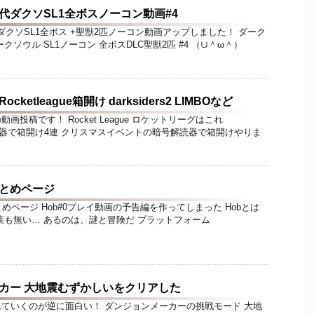
代ダクソSL1全ボスノーコン動画#4
代ダクソSL1全ボス +聖獣2匹ノーコン動画アップしました！ ダーク
ソウル SL1ノーコン 全ボスDLC聖獣2匹 #4 （∪＾ω＾）
ketleague箱開け darksiders2 LIMBOなど
投稿です！ Rocket League ロケットリーグはこれ
 暗号解読器で箱開け4連 クリスマスイベントの暗号解読器で箱開けやりま
まとめページ
とめページ Hob#0プレイ動画の予告編を作ってしまった Hobとは
葉も無い… あるのは、謎と冒険だ プラットフォーム
カー 大地震むずかしいをクリアした
ていくのが逆に面白い！ ダンジョンメーカーの挑戦モード 大地