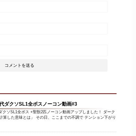
代ダクソSL1全ボスノーコン動画#3
代ダクソSL1全ボス +聖獣2匹ノーコン動画アップしました！ ダーク
計算した意味とは」 その日、ここまでの不調で テンション下がり