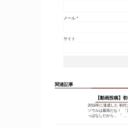
メール
*
サイト
関連記事
【動画投稿】初
2016年に達成した 初
ソウルは最高だな！ 「
っぱなしだから… 「 ...