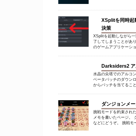
XSplitを
決策
XSplitを起動しな
了してしまうことがあり
のゲームアプリケーション.e
Darksider
水晶の尖塔でのアルコン
ベータパッチのダウンロード
からパッチを当てること .
ダンジョンメー
挑戦モードを約束された
メモを書いたページ。 
などにどうぞ。 挑戦モー