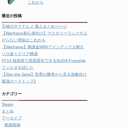
これかも
最近の投稿
天穂のサクナヒメ 個人まとめページ
【Warframe初心者向け】マスタリーランクが上
がらない理由はこれかも
【Warframe】無課金MR6でインデックス耐久
ソロ楽々クリア構成
FF14 低負荷で高画質化できるNvDIA Freestyle
フィルタを試した
【Slay the Spire】世界の勝率から見る攻略向け
最強カードトップ2
カテゴリー
Steam
まとめ
アーカイブ
動画投稿