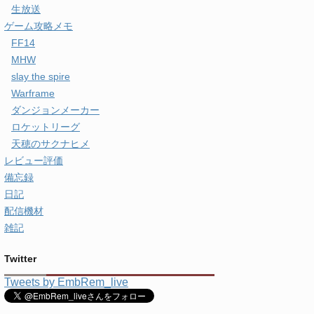
生放送
ゲーム攻略メモ
FF14
MHW
slay the spire
Warframe
ダンジョンメーカー
ロケットリーグ
天穂のサクナヒメ
レビュー評価
備忘録
日記
配信機材
雑記
Twitter
Tweets by EmbRem_live