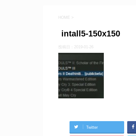
HOME
>
intall5-150x150
投稿日：
2019-01-26
Twitter