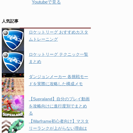
Youtubeで見る
人気記事
ロケットリーグ おすすめカスタ
ムトレーニング
ロケットリーグ テクニック一覧
まとめ
ダンジョンメーカー 各挑戦モー
ドを実際に攻略した構成メモ
【Supraland】自分のプレイ動画
を攻略向けに進行度別でまとめ
る
【Warframe初心者向け】マスタ
リーランクが上がらない理由は