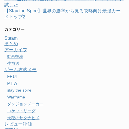
試した
【Slay the Spire】世界の勝率から見る攻略向け最強カー
ドトップ2
カテゴリー
Steam
まとめ
アーカイブ
動画投稿
生放送
ゲーム攻略メモ
FF14
MHW
slay the spire
Warframe
ダンジョンメーカー
ロケットリーグ
天穂のサクナヒメ
レビュー評価