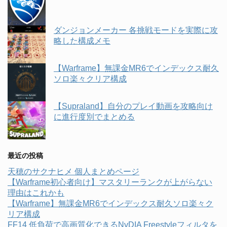
ダンジョンメーカー 各挑戦モードを実際に攻
略した構成メモ
【Warframe】無課金MR6でインデックス耐久
ソロ楽々クリア構成
【Supraland】自分のプレイ動画を攻略向け
に進行度別でまとめる
最近の投稿
天穂のサクナヒメ 個人まとめページ
【Warframe初心者向け】マスタリーランクが上がらない
理由はこれかも
【Warframe】無課金MR6でインデックス耐久ソロ楽々ク
リア構成
FF14 低負荷で高画質化できるNvDIA Freestyleフィルタを