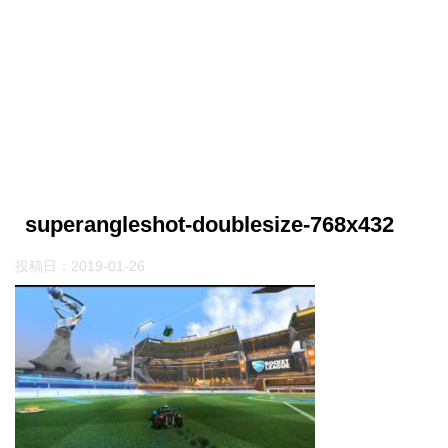
superangleshot-doublesize-768x432
投稿日：
2019-01-26