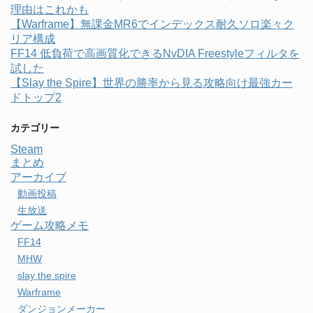
理由はこれかも
【Warframe】無課金MR6でインデックス耐久ソロ楽々ク
リア構成
FF14 低負荷で高画質化できるNvDIA Freestyleフィルタを
試した
【Slay the Spire】世界の勝率から見る攻略向け最強カー
ドトップ2
カテゴリー
Steam
まとめ
アーカイブ
動画投稿
生放送
ゲーム攻略メモ
FF14
MHW
slay the spire
Warframe
ダンジョンメーカー