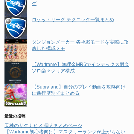
グ
ロケットリーグ テクニック一覧まとめ
ダンジョンメーカー 各挑戦モードを実際に攻
略した構成メモ
【Warframe】無課金MR6でインデックス耐久
ソロ楽々クリア構成
【Supraland】自分のプレイ動画を攻略向け
に進行度別でまとめる
最近の投稿
天穂のサクナヒメ 個人まとめページ
【Warframe初心者向け】マスタリーランクが上がらない